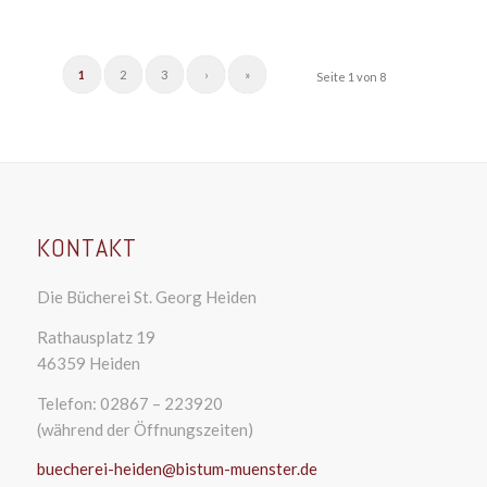
1
2
3
›
»
Seite 1 von 8
KONTAKT
Die Bücherei St. Georg Heiden
Rathausplatz 19
46359 Heiden
Telefon: 02867 – 223920
(während der Öffnungszeiten)
buecherei-heiden@bistum-muenster.de