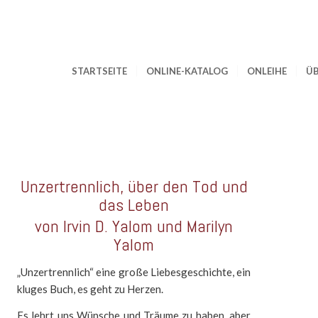
STARTSEITE
ONLINE-KATALOG
ONLEIHE
ÜB
Unzertrennlich, über den Tod und
das Leben
von Irvin D. Yalom und Marilyn
Yalom
„Unzertrennlich“ eine große Liebesgeschichte, ein
kluges Buch, es geht zu Herzen.
Es lehrt uns Wünsche und Träume zu haben, aber